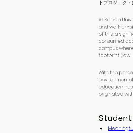
トプロジェクト
At Sophia Unive
and work on-si
of this, a sign
consumed accor
campus where f
footprint (low
With the persp
environmental
education has 
originated with
Studen
Meaningful