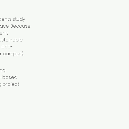
dents study 
place. Because 
r is 
ustainable 
r eco-
ar campus).
ng 
n-based 
 project 