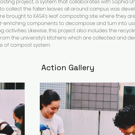
ing project, a system that collaborates with Sophia Univ
 to collect the fallen leaves all around campus was deve
are brought to KASA’s leaf composting site where they are
-enriching components to decompose and turn into us
g activities. Likewise, this project also includes the recycl
rom the university’s kitchens which are collected and d
pe of compost system. 
Action Gallery