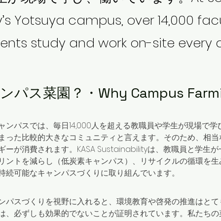
y’s Yotsuya campus, over 14,000 facul
ents study and work on-site every 
パス菜園？・Why Campus Farmi
ャンパスでは、毎日14,000人を超える教職員や学生が現場で
まった比較的大きなコミュニティと言えます。そのため、相当
ーが消費されます。KASA Sustainabilityは、教職員と学
リントを減らし（低炭素キャンパス）、リサイクルの循環を生
持続可能なキャンパスづくりに取り組んでいます。
ンパスづくりを視野に入れると、環境教育や啓発の推進はとて
は、必ずしも効果的でないことが証明されています。私たちの