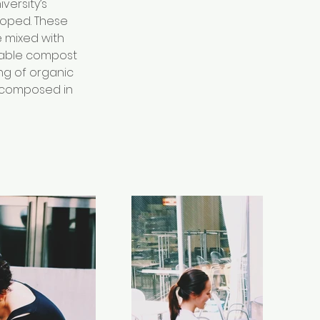
ersity’s 
loped. These 
 mixed with 
able compost 
ing of organic 
ecomposed in 