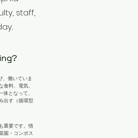
ty, staff,
day.
ng?
学び、働いていま
な食料、電気、
生が一体となって、
み出す（循環型
も重要です。情
菜園・コンポス