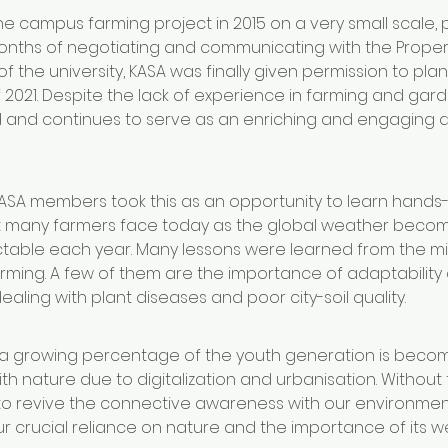
he campus farming project in 2015 on a very small scale, p
months of negotiating and communicating with the Proper
the university, KASA was finally given permission to pla
f 2021. Despite the lack of experience in farming and gard
 and continues to serve as an enriching and engaging acti
ASA members took this as an opportunity to learn hands-
that many farmers face today as the global weather bec
table each year. Many lessons were learned from the mi
arming. A few of them are the importance of adaptabilit
aling with plant diseases and poor city-soil quality. 
 a growing percentage of the youth generation is becom
ith nature due to digitalization and urbanisation. Without
to revive the connective awareness with our environment, 
ur crucial reliance on nature and the importance of its we