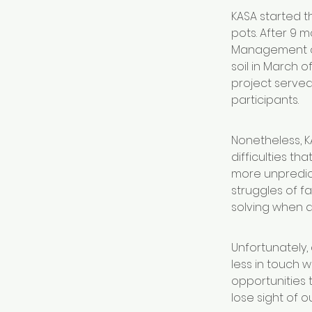
KASA started t
pots. After 9 
Management of 
soil in March o
project served
participants. 
Nonetheless, K
difficulties 
more unpredic
struggles of f
solving when de
Unfortunately,
less in touch w
opportunities 
lose sight of o