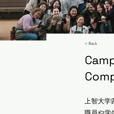
< Back
Camp
Comp
上智大学
職員や学生