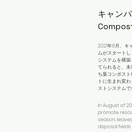
キャンパ
Compost
2021年8月、
ムがスタートし
システムを構築
てられると、未
ち葉コンポスト
トに生まれ変わ
ストシステムで
In August of 2
promote resour
season, leave
disposal field