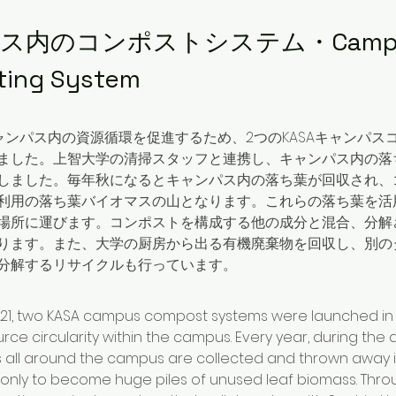
ス内のコンポストシステム・Campu
ing System
キャンパス内の資源循環を促進するため、2つのKASAキャンパ
ました。上智大学の清掃スタッフと連携し、キャンパス内の落
しました。毎年秋になるとキャンパス内の落ち葉が回収され、
利用の落ち葉バイオマスの山となります。これらの落ち葉を活用
場所に運びます。コンポストを構成する他の成分と混合、分解
ります。また、大学の厨房から出る有機廃棄物を回収し、別の
分解するリサイクルも行っています。
021, two KASA campus compost systems were launched in 
ce circularity within the campus. Every year, during the
s all around the campus are collected and thrown away 
s only to become huge piles of unused leaf biomass. Throu