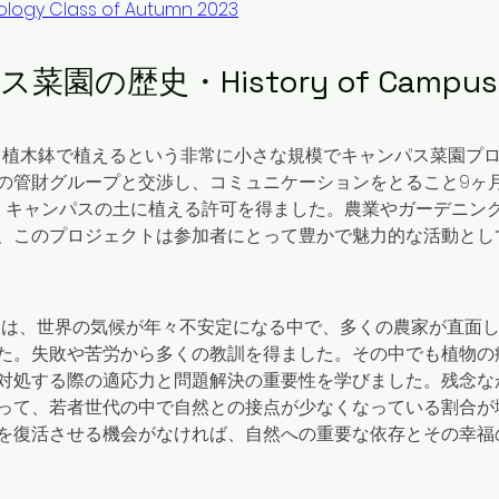
Ecology Class of Autumn 2023
園の歴史・History of Campus 
15年、植木鉢で植えるという非常に小さな規模でキャンパス菜園プ
の管財グループと交渉し、コミュニケーションをとること9ヶ月、K
くキャンパスの土に植える許可を得ました。農業やガーデニン
、このプロジェクトは参加者にとって豊かで魅力的な活動とし
バーは、世界の気候が年々不安定になる中で、多くの農家が直面
た。失敗や苦労から多くの教訓を得ました。その中でも植物の
対処する際の適応力と問題解決の重要性を学びました。残念な
って、若者世代の中で自然との接点が少なくなっている割合が
を復活させる機会がなければ、自然への重要な依存とその幸福