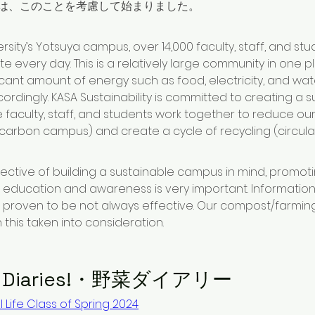
は、このことを考慮して始まりました。
rsity’s Yotsuya campus, over 14,000 faculty, staff, and stu
te every day. This is a relatively large community in one 
ificant amount of energy such as food, electricity, and wate
dingly. KASA Sustainability is committed to creating a s
aculty, staff, and students work together to reduce ou
-carbon campus) and create a cycle of recycling (circul
ective of building a sustainable campus in mind, promoti
 education and awareness is very important. Informatio
proven to be not always effective. Our compost/farming
 this taken into consideration. 
t Diaries!・野菜ダイアリー
 Life Class of Spring 2024