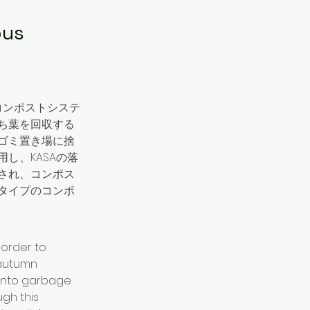
s 
スコンポストシステ
ち葉を回収する
ゴミ置き場に捨
し、KASAの落
され、コンポス
タイプのコンポ
order to 
 autumn 
into garbage 
gh this 