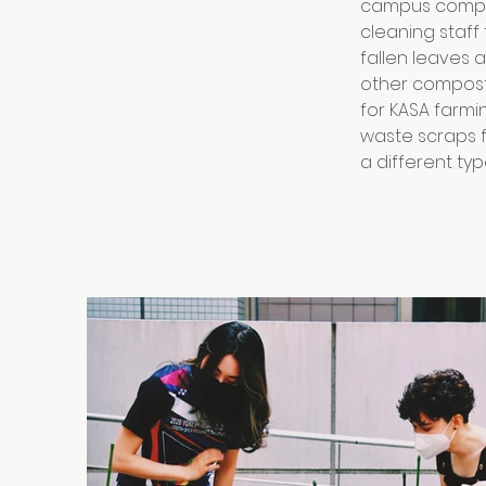
campus compost
cleaning staff
fallen leaves 
other compost
for KASA farmin
waste scraps f
a different ty