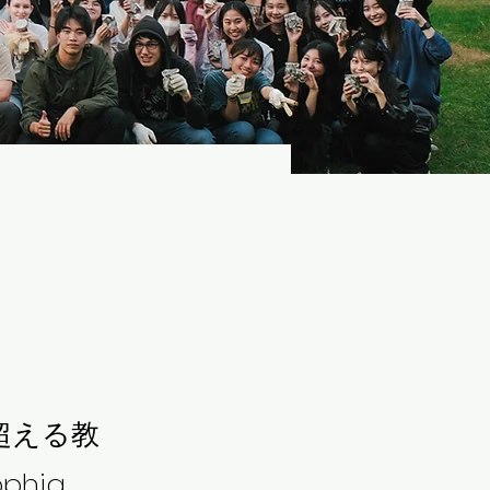
超える教
hia