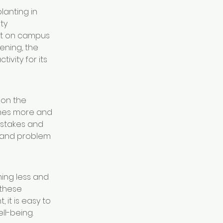
lanting in 
ty 
nt on campus 
ening, the 
vity for its 
on the 
omes more and 
stakes and 
y and problem 
ing less and 
 these 
it is easy to 
ll-being. 